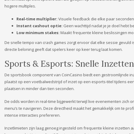
hogere multiples.
Real‑time multiplier:
Visuele feedback die elke paar seconden 
Instant cashout optie:
Geen wachttijd nadat je je doel hebt be
Low minimum stakes:
Maakt frequente kleine beslissingen moge
De snelle tempo van crash games zorgt ervoor dat elke sessie gevuld 
directe beloning geeft dat spelers keer op keer terug laat komen.
Sports & Esports: Snelle Inzette
De sportsbook component van CoinCasino biedt een gestroomlijnde inze
plaatst op een voetbalwedstrijd of inzet op een esports-titel tijdens een
plaatsen in minder dan tien seconden.
De odds worden in real-time bijgewerkt terwijl live evenementen zich
menu’s te navigeren. Deze directheid maakt het gemakkelijk om te pro
intense interacties prefereren.
Inzetlimieten zijn laag genoeg ingesteld om frequente kleine inzetten a