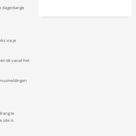
 op dagenlange
ks via je
én tik vanaf het
 bonusmeldingen
drang te
 site is