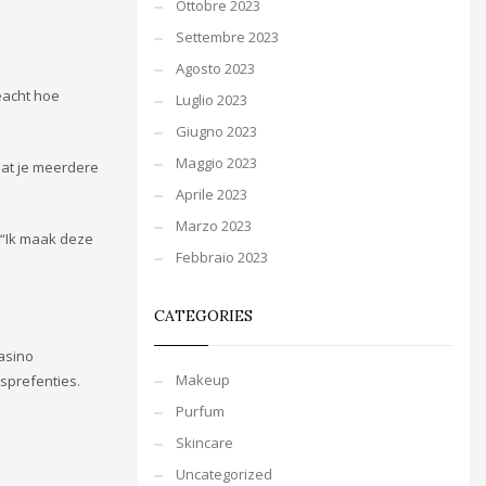
Ottobre 2023
Settembre 2023
Agosto 2023
geacht hoe
Luglio 2023
Giugno 2023
Maggio 2023
 dat je meerdere
Aprile 2023
Marzo 2023
 “Ik maak deze
Febbraio 2023
CATEGORIES
asino
Makeup
sprefenties.
Purfum
Skincare
Uncategorized