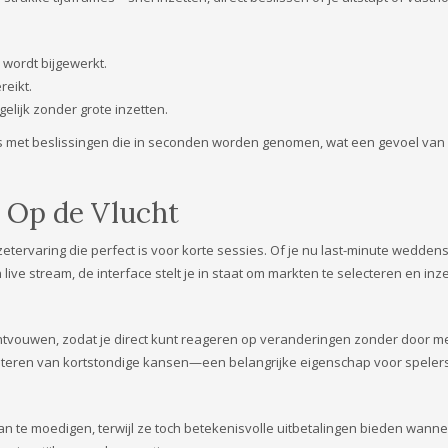
wordt bijgewerkt.
reikt.
lijk zonder grote inzetten.
is met beslissingen die in seconden worden genomen, wat een gevoel van
n Op de Vlucht
tervaring die perfect is voor korte sessies. Of je nu last-minute wedde
 live stream, de interface stelt je in staat om markten te selecteren en inze
 ontvouwen, zodat je direct kunt reageren op veranderingen zonder door 
fiteren van kortstondige kansen—een belangrijke eigenschap voor spelers
an te moedigen, terwijl ze toch betekenisvolle uitbetalingen bieden wannee