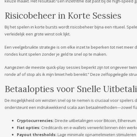
keuze maakt. Het resultaat? Een inzetritme dat past bij de high‑speed g
Risicobeheer in Korte Sessies
Bij het spelen in korte bursts wordt risicobeheer bijna een ritueel. Sp
verleidelijk een grote winst ook lijkt.
Een veelgebruikte strategie is om elke inzet te beperken tot niet meer 
rondes kunt spelen zonder je geld te snel op te maken.
Aangezien de meeste quick‑play sessies beperkt zijn tot ongeveer twin
ronde af of stop als ik mijn limiet heb bereikt.” Deze zelfopgelegde s
Betaalopties voor Snelle Uitbetal
De mogelijkheid om winsten snel op te nemen is cruciaal voor spelers 
ondersteunt een indrukwekkend scala aan betaalmethoden—zowel fiat al
Cryptocurrencies:
Directe uitbetalingen voor Bitcoin, Ethereu
Fiat opties:
Creditcards en e-wallets verwerkt binnen één werk
Payout thresholds:
Lage minimale opnamelimieten stimuleren 