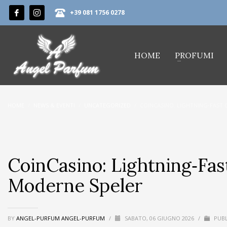
+39 081 1756 0278
HOME
PROFUMI
HOME
NEWS & EVENTI
UNCATEGORIZED
COINCASINO: LIGHTNING‑FAST
CoinCasino: Lightning‑Fa
Moderne Speler
BY
ANGEL-PURFUM ANGEL-PURFUM
/
SABATO, 06 GIUGNO 2026
/
PUBL