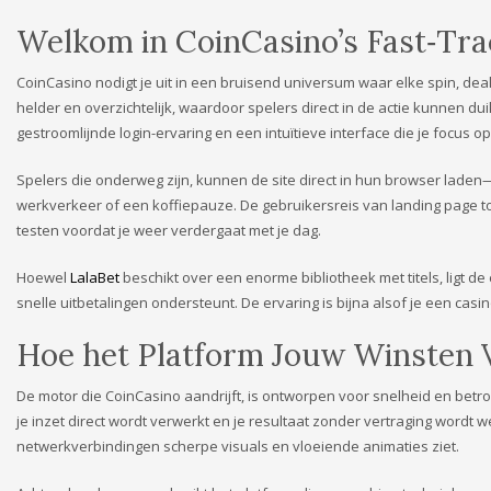
Welkom in CoinCasino’s Fast‑Tr
CoinCasino nodigt je uit in een bruisend universum waar elke spin, deal
helder en overzichtelijk, waardoor spelers direct in de actie kunnen dui
gestroomlijnde login-ervaring en een intuïtieve interface die je focus 
Spelers die onderweg zijn, kunnen de site direct in hun browser lad
werkverkeer of een koffiepauze. De gebruikersreis van landing page to
testen voordat je weer verdergaat met je dag.
Hoewel
LalaBet
beschikt over een enorme bibliotheek met titels, ligt de
snelle uitbetalingen ondersteunt. De ervaring is bijna alsof je een casi
Hoe het Platform Jouw Winsten 
De motor die CoinCasino aandrijft, is ontworpen voor snelheid en betro
je inzet direct wordt verwerkt en je resultaat zonder vertraging wordt w
netwerkverbindingen scherpe visuals en vloeiende animaties ziet.