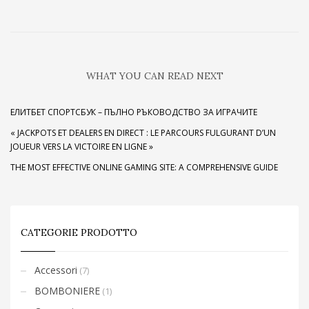
WHAT YOU CAN READ NEXT
ЕЛИТБЕТ СПОРТСБУК – ПЪЛНО РЪКОВОДСТВО ЗА ИГРАЧИТЕ
« JACKPOTS ET DEALERS EN DIRECT : LE PARCOURS FULGURANT D’UN
JOUEUR VERS LA VICTOIRE EN LIGNE »
THE MOST EFFECTIVE ONLINE GAMING SITE: A COMPREHENSIVE GUIDE
CATEGORIE PRODOTTO
Accessori
(7)
BOMBONIERE
(1)