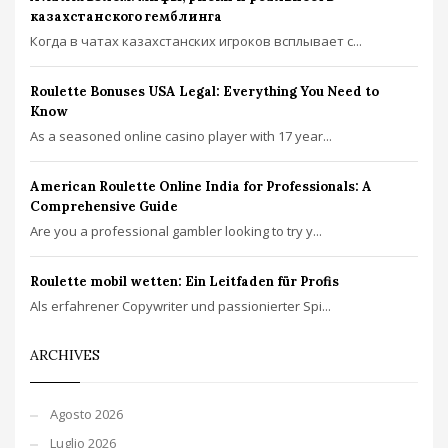
казахстанского гемблинга
Когда в чатах казахстанских игроков всплывает с...
Roulette Bonuses USA Legal: Everything You Need to
Know
As a seasoned online casino player with 17 year...
American Roulette Online India for Professionals: A
Comprehensive Guide
Are you a professional gambler looking to try y...
Roulette mobil wetten: Ein Leitfaden für Profis
Als erfahrener Copywriter und passionierter Spi...
ARCHIVES
Agosto 2026
Luglio 2026