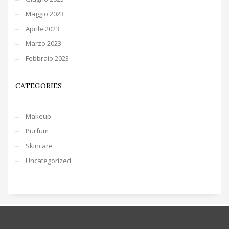
Maggio 2023
Aprile 2023
Marzo 2023
Febbraio 2023
CATEGORIES
Makeup
Purfum
Skincare
Uncategorized