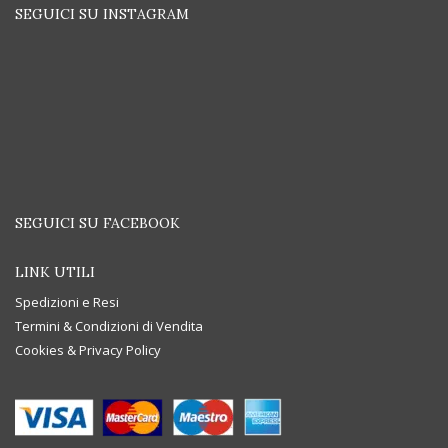
SEGUICI SU INSTAGRAM
SEGUICI SU FACEBOOK
LINK UTILI
Spedizioni e Resi
Termini & Condizioni di Vendita
Cookies & Privacy Policy