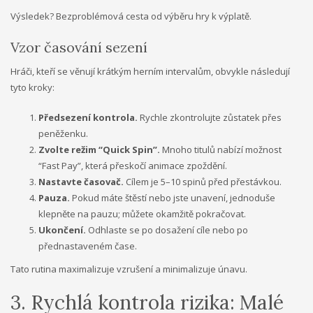
Výsledek? Bezproblémová cesta od výběru hry k výplatě.
Vzor časování sezení
Hráči, kteří se věnují krátkým herním intervalům, obvykle následují
tyto kroky:
Předsezení kontrola.
Rychle zkontrolujte zůstatek přes
peněženku.
Zvolte režim “Quick Spin”.
Mnoho titulů nabízí možnost
“Fast Pay”, která přeskočí animace zpoždění.
Nastavte časovač.
Cílem je 5–10 spinů před přestávkou.
Pauza.
Pokud máte štěstí nebo jste unavení, jednoduše
klepněte na pauzu; můžete okamžitě pokračovat.
Ukončení.
Odhlaste se po dosažení cíle nebo po
přednastaveném čase.
Tato rutina maximalizuje vzrušení a minimalizuje únavu.
3. Rychlá kontrola rizika: Malé