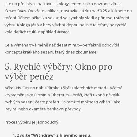
Jste na přestávce na kávu s kolegy. Jeden z nich navrhne zkusit
Crown Coins
. Otevřete aplikaci, nastavíte sázku na €0.25 a kliknete na
točení. Během několika sekund se symboly sladí a přinesou střední
výhru. Kolega jásá a brzy všichni klepou na své telefony na rychlé
kola dalších titulů, například
Aviator
.
Celá výměna trvá méně než deset minut—perfektně odpovídá
konceptu krátkého sezení, který dnes zkoumáme.
5. Rychlé výběry: Okno pro
výběr peněz
Ačkoli NV Casino nabízí širokou škálu platebních metod—včetně
kryptoměn jako Bitcoin a Ethereum—hráči, kteří ukončí několik
rychlých sezení, často preferují okamžité možnosti výběru jako
PayPal nebo okamžité bankovní převody.
Proces výběru je jednoduchý:
Zvolte “Withdraw” z hlavního menu.