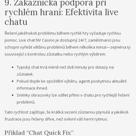
9. Zákaznická podpora při
rychlém hraní: Efektivita live
chatu
Řešení jakéhokoli problému během rychlé hry vyžaduje rychlou
pomoc. Live chat NV Casino je dostupný 24/7, zaměstnanci jsou
schopni vyřešit většinu problémů během několika minut—zejména ty
související s kontrolou zůstatku nebo rychlým výběrem.
Typický chat trvá méně než dvě minuty pro dotazy na
zůstatek.
Pokud dojde ke zpoždění výběru, agenti poskytnou aktuální
informace ihned.
Snímky obrazovky lze sdílet přímo v chatu pro rychlejší řešení
problémů.
Tato rychlost zajišťuje, že krátká sezení zůstanou plynulá a jakékoli
frustrace jsou řešeny dříve, než ovlivní váš herní rytmus.
Příklad “Chat Quick Fix”