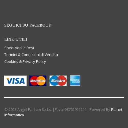
SEGUICI SU FACEBOOK
LINK UTILI
Spedizioni e Resi
Termini & Condizioni di Vendita
Cookies & Privacy Policy
© 2023 Angel Parfum S.r.l.s. |P.iva: 08765921211 - Powered By
Planet
Informatica
.