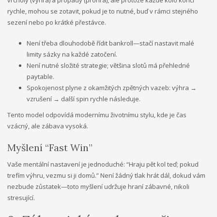
vrcholy (výhra) a propady (prohra), ale protože každé kolo končí
rychle, mohou se zotavit, pokud je to nutné, buď v rámci stejného
sezení nebo po krátké přestávce.
Není třeba dlouhodobě řídit bankroll—stačí nastavit malé
limity sázky na každé zatočení.
Není nutné složité strategie; většina slotů má přehledné
paytable.
Spokojenost plyne z okamžitých zpětných vazeb: výhra →
vzrušení → další spin rychle následuje.
Tento model odpovídá modernímu životnímu stylu, kde je čas
vzácný, ale zábava vysoká.
Myšlení “Fast Win”
Vaše mentální nastavení je jednoduché: “Hraju pět kol teď; pokud
trefím výhru, vezmu si ji domů.” Není žádný tlak hrát dál, dokud vám
nezbude zůstatek—toto myšlení udržuje hraní zábavné, nikoli
stresující.