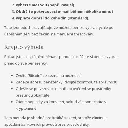
Vyberte metodu (např. PayPal).
Obdržíte potvrzovací e-mail během několika minut.
Výplata dorazí do 24 hodin (standard).
Tato jednoduchost zajišťuje, že můžete peníze vybrat rychle po
úspěšném sérii bez čekání na manuální zpracování.
Krypto výhoda
Pokud jste s digitálními měnami pohodlní, můžete si peníze vybrat
přímo do své peněženky:
Zvolte “Bitcoin” ze seznamu možností
Zadejte adresu peněženky (dvojitě zkontrolujte správnost)
Odešle se potvrzovací e-mail; po ověření se prostředky
přesunou okamžitě
Žádné poplatky za konverzi, pokud vše ponecháte v
kryptoměně
Tato metoda je vhodná pro krátká sezení, protože eliminuje
zpoždění bankovních převodů přes prostředníky.