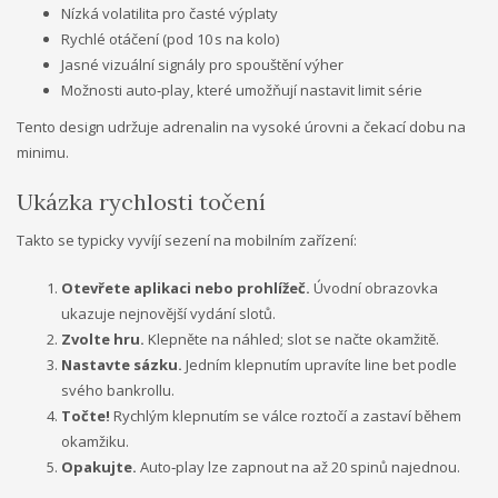
Nízká volatilita pro časté výplaty
Rychlé otáčení (pod 10 s na kolo)
Jasné vizuální signály pro spouštění výher
Možnosti auto‑play, které umožňují nastavit limit série
Tento design udržuje adrenalin na vysoké úrovni a čekací dobu na
minimu.
Ukázka rychlosti točení
Takto se typicky vyvíjí sezení na mobilním zařízení:
Otevřete aplikaci nebo prohlížeč.
Úvodní obrazovka
ukazuje nejnovější vydání slotů.
Zvolte hru.
Klepněte na náhled; slot se načte okamžitě.
Nastavte sázku.
Jedním klepnutím upravíte line bet podle
svého bankrollu.
Točte!
Rychlým klepnutím se válce roztočí a zastaví během
okamžiku.
Opakujte.
Auto‑play lze zapnout na až 20 spinů najednou.