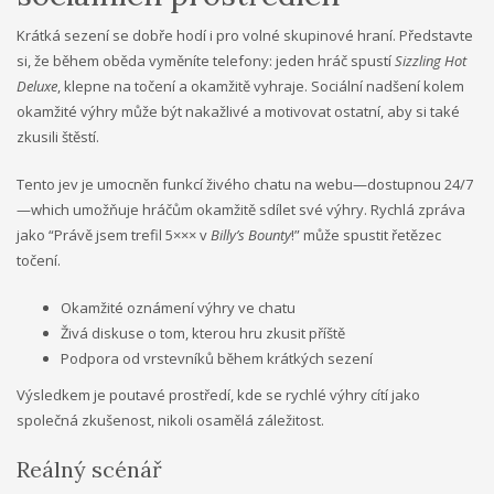
Krátká sezení se dobře hodí i pro volné skupinové hraní. Představte
si, že během oběda vyměníte telefony: jeden hráč spustí
Sizzling Hot
Deluxe
, klepne na točení a okamžitě vyhraje. Sociální nadšení kolem
okamžité výhry může být nakažlivé a motivovat ostatní, aby si také
zkusili štěstí.
Tento jev je umocněn funkcí živého chatu na webu—dostupnou 24/7
—which umožňuje hráčům okamžitě sdílet své výhry. Rychlá zpráva
jako “Právě jsem trefil 5××× v
Billy’s Bounty
!” může spustit řetězec
točení.
Okamžité oznámení výhry ve chatu
Živá diskuse o tom, kterou hru zkusit příště
Podpora od vrstevníků během krátkých sezení
Výsledkem je poutavé prostředí, kde se rychlé výhry cítí jako
společná zkušenost, nikoli osamělá záležitost.
Reálný scénář