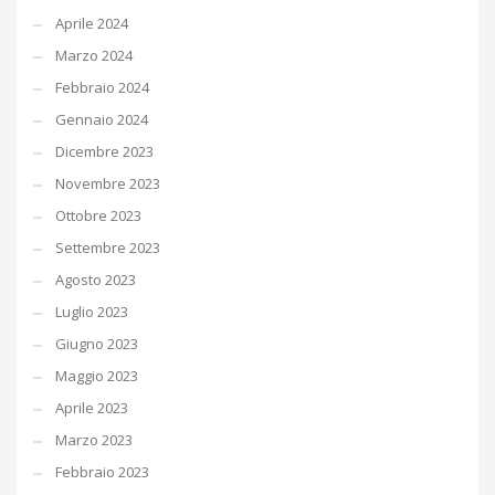
Aprile 2024
Marzo 2024
Febbraio 2024
Gennaio 2024
Dicembre 2023
Novembre 2023
Ottobre 2023
Settembre 2023
Agosto 2023
Luglio 2023
Giugno 2023
Maggio 2023
Aprile 2023
Marzo 2023
Febbraio 2023