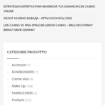
ESTRATEGIAS EXPERTAS PARA MAXIMIZAR TUS GANANCIAS EN CASINO
ONLINE
ОБЗОР КАЗИНО ВАВАДА – ИГРЫ И БОНУСЫ 2026
LIVE‑CASINO VS. RNG‑SPIELE BEI LEMON CASINO – WELCHES FORMAT
BRINGT MEHR GEWINN?
CATEGORIE PRODOTTO
Accessori
(7)
BOMBONIERE
(1)
Creme viso
(9)
Make Up
(168)
PARRUCHIERI
(2)
Profumi
(227)