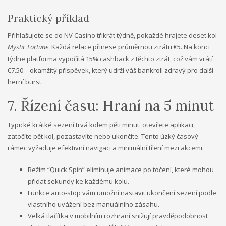
Praktický příklad
Přihlašujete se do NV Casino třikrát týdně, pokaždé hrajete deset kol
Mystic Fortune
. Každá relace přinese průměrnou ztrátu €5. Na konci
týdne platforma vypočítá 15% cashback z těchto ztrát, což vám vrátí
€7.50—okamžitý příspěvek, který udrží váš bankroll zdravý pro další
herní burst.
7. Řízení času: Hraní na 5 minut
Typické krátké sezení trvá kolem pěti minut: otevřete aplikaci,
zatočíte pět kol, pozastavíte nebo ukončíte. Tento úzký časový
rámec vyžaduje efektivní navigaci a minimální tření mezi akcemi.
Režim “Quick Spin” eliminuje animace po točení, které mohou
přidat sekundy ke každému kolu.
Funkce auto‑stop vám umožní nastavit ukončení sezení podle
vlastního uvážení bez manuálního zásahu.
Velká tlačítka v mobilním rozhraní snižují pravděpodobnost