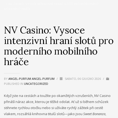
NV CASINO: VYSOCE INTENZIVNÍ HRANÍ SLOTŮ PRO MODERNÍHO
MOBILNÍHO HRÁČE
NV Casino: Vysoce
intenzivní hraní slotů pro
moderního mobilního
hráče
BY
ANGEL-PURFUM ANGEL-PURFUM
/
SABATO, 06 GIUGNO 2026
/
PUBLISHED IN
UNCATEGORIZED
Když jste na cestách a toužíte po okamžitých vzrušeních, NV Casino
přináší náraz akce, kterou je těžké odolat. Ať už si během schůzek
stihnete rychlou otočku nebo si užíváte rychlý zážitek při cestě
vlakem, rozsáhlá knihovna titulů slotů—jako jsou
Sweet Bonanza
,