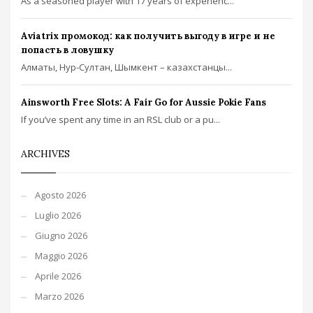
As a seasoned player with 17 years of experienc...
Aviatrix промокод: как получить выгоду в игре и не
попасть в ловушку
Алматы, Нур-Султан, Шымкент – казахстанцы...
Ainsworth Free Slots: A Fair Go for Aussie Pokie Fans
If you’ve spent any time in an RSL club or a pu...
ARCHIVES
Agosto 2026
Luglio 2026
Giugno 2026
Maggio 2026
Aprile 2026
Marzo 2026