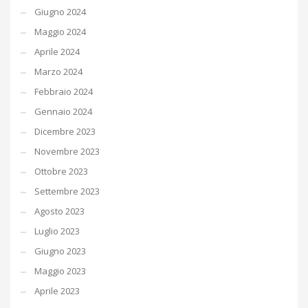
Giugno 2024
Maggio 2024
Aprile 2024
Marzo 2024
Febbraio 2024
Gennaio 2024
Dicembre 2023
Novembre 2023
Ottobre 2023
Settembre 2023
Agosto 2023
Luglio 2023
Giugno 2023
Maggio 2023
Aprile 2023