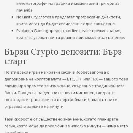
кинематографична графика и моментални тригери за
печалба.
No Limit City слотове предлагат прогресивни джакпоти,
които могат да бъдат спечелени с едно завъртане.
Evolution Gaming предоставя live dealer преживявания,
които се усещат почти реални с минимално закъснение.
Бързи Crypto депозити: Бърз
старт
Почти всеки играч на кратки сесии в Roobet започва с
депозиране на криптовалута — BTC, ETH или TRX — защото това
елиминира времето за изчакване, свързано с традиционните
банки. Процесът на депозит е почти мигновен; след като
потвърдите транзакцията в портфейла си, балансът ви се
отразява в рамките на минути.
Тази скорост е от съществено значение, когато планирате
сесия, която може да приключи за няколко минути — няма място
за забавяне.