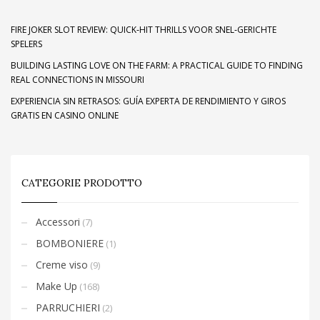
FIRE JOKER SLOT REVIEW: QUICK‑HIT THRILLS VOOR SNEL‑GERICHTE
SPELERS
BUILDING LASTING LOVE ON THE FARM: A PRACTICAL GUIDE TO FINDING
REAL CONNECTIONS IN MISSOURI
EXPERIENCIA SIN RETRASOS: GUÍA EXPERTA DE RENDIMIENTO Y GIROS
GRATIS EN CASINO ONLINE
CATEGORIE PRODOTTO
Accessori
(7)
BOMBONIERE
(1)
Creme viso
(9)
Make Up
(168)
PARRUCHIERI
(2)