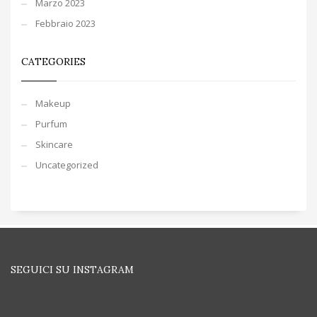
Marzo 2023
Febbraio 2023
CATEGORIES
Makeup
Purfum
Skincare
Uncategorized
SEGUICI SU INSTAGRAM