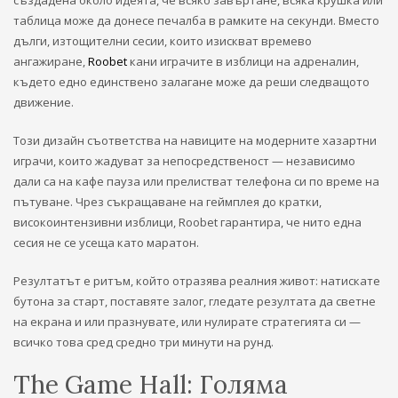
създадена около идеята, че всяко завъртане, всяка крушка или
таблица може да донесе печалба в рамките на секунди. Вместо
дълги, изтощителни сесии, които изискват времево
ангажиране,
Roobet
кани играчите в изблици на адреналин,
където едно единствено залагане може да реши следващото
движение.
Този дизайн съответства на навиците на модерните хазартни
играчи, които жадуват за непосредственост — независимо
дали са на кафе пауза или прелистват телефона си по време на
пътуване. Чрез съкращаване на геймплея до кратки,
високоинтензивни изблици, Roobet гарантира, че нито една
сесия не се усеща като маратон.
Резултатът е ритъм, който отразява реалния живот: натискате
бутона за старт, поставяте залог, гледате резултата да светне
на екрана и или празнувате, или нулирате стратегията си —
всичко това сред средно три минути на рунд.
The Game Hall: Голяма