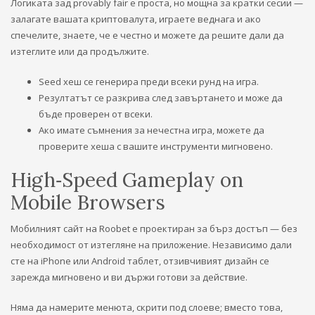
Логиката зад provably fair е проста, но мощна за кратки сесии —
залагате вашата криптовалута, играете веднага и ако
спечелите, знаете, че е честно и можете да решите дали да
изтеглите или да продължите.
Seed хеш се генерира преди всеки рунд на игра.
Резултатът се разкрива след завъртането и може да
бъде проверен от всеки.
Ако имате съмнения за нечестна игра, можете да
проверите хеша с вашите инструменти мигновено.
High‑Speed Gameplay on
Mobile Browsers
Мобилният сайт на Roobet е проектиран за бърз достъп — без
необходимост от изтегляне на приложение. Независимо дали
сте на iPhone или Android таблет, отзивчивият дизайн се
зарежда мигновено и ви държи готови за действие.
Няма да намерите менюта, скрити под слоеве; вместо това,