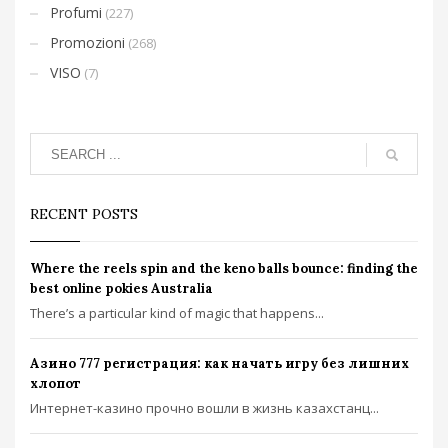
Profumi
(227)
Promozioni
(268)
VISO
(7)
RECENT POSTS
Where the reels spin and the keno balls bounce: finding the
best online pokies Australia
There’s a particular kind of magic that happens...
Азино 777 регистрация: как начать игру без лишних
хлопот
Интернет-казино прочно вошли в жизнь казахстанц...