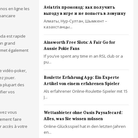
Aviatrix промокод: как получить
inos en ligne les
выгоду в игре и не попасть в ловушку
 bancaire
Алматы, Нур-Султан, Шымкент –
казахстанцы...
ada est rapide
Ainsworth Free Slots: A Fair Go for
 un grand
Aussie Pokie Fans
permet également
If you’ve spent any time in an RSL club or a
pu...
le vidéo-poker,
ez jouer.
Roulette Erfahrung App: Ein Experte
Artikel von einem erfahrenen Spieler
la plupart des
Als erfahrener Online-Roulette-Spieler mit 15
ifier vos
J...
uvez vous
Wettanbieter ohne Oasis Paysafecard:
Alles, was Sie wissen müssen
lement faire
r accès à votre
Online-Glücksspiel hat in den letzten Jahren
en...