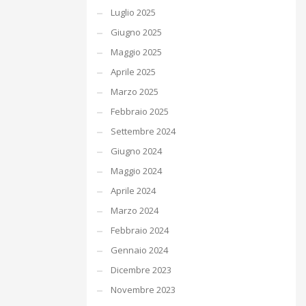
Luglio 2025
Giugno 2025
Maggio 2025
Aprile 2025
Marzo 2025
Febbraio 2025
Settembre 2024
Giugno 2024
Maggio 2024
Aprile 2024
Marzo 2024
Febbraio 2024
Gennaio 2024
Dicembre 2023
Novembre 2023