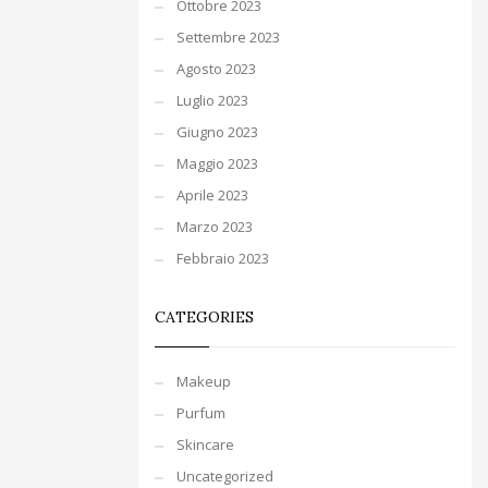
Ottobre 2023
Settembre 2023
Agosto 2023
Luglio 2023
Giugno 2023
Maggio 2023
Aprile 2023
Marzo 2023
Febbraio 2023
CATEGORIES
Makeup
Purfum
Skincare
Uncategorized