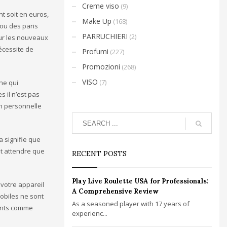
Creme viso
(9)
t soit en euros,
Make Up
(168)
 ou des paris
PARRUCHIERI
(2)
our les nouveaux
écessite de
Profumi
(227)
Promozioni
(268)
VISO
(7)
ne qui
s il n’est pas
on personnelle
a signifie que
t attendre que
RECENT POSTS
Play Live Roulette USA for Professionals:
 votre appareil
A Comprehensive Review
mobiles ne sont
As a seasoned player with 17 years of
ments comme
experienc...