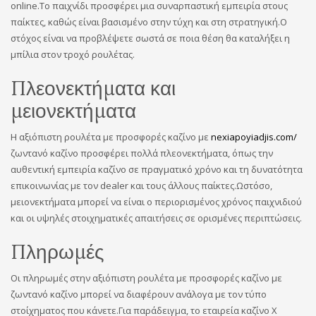
online.Το παιχνίδι προσφέρει μια συναρπαστική εμπειρία στους
παίκτες, καθώς είναι βασισμένο στην τύχη και στη στρατηγική.Ο
στόχος είναι να προβλέψετε σωστά σε ποια θέση θα καταλήξει η
μπίλια στον τροχό ρουλέτας.
Πλεονεκτήματα και
μειονεκτήματα
Η αξιόπιστη ρουλέτα με προσφορές καζίνο με
nexiapoyiadjis.com/
ζωντανό καζίνο προσφέρει πολλά πλεονεκτήματα, όπως την
αυθεντική εμπειρία καζίνο σε πραγματικό χρόνο και τη δυνατότητα
επικοινωνίας με τον dealer και τους άλλους παίκτες.Ωστόσο,
μειονεκτήματα μπορεί να είναι ο περιορισμένος χρόνος παιχνιδιού
και οι υψηλές στοιχηματικές απαιτήσεις σε ορισμένες περιπτώσεις.
Πληρωμές
Οι πληρωμές στην αξιόπιστη ρουλέτα με προσφορές καζίνο με
ζωντανό καζίνο μπορεί να διαφέρουν ανάλογα με τον τύπο
στοίχηματος που κάνετε.Για παράδειγμα, το εταιρεία καζίνο X