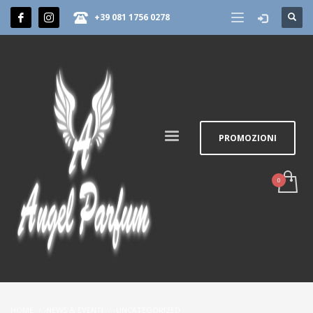
+39 081 1756 0278
PROMOZIONI
HOME
NEWS & EVENTI
UNCATEGORIZED