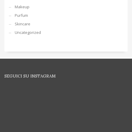
Makeup
Purfum
Skincare
Uncategorized
SEGUICI SU INSTAGRAM