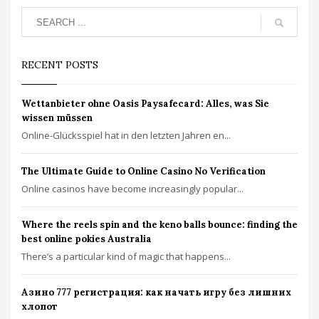
RECENT POSTS
Wettanbieter ohne Oasis Paysafecard: Alles, was Sie
wissen müssen
Online-Glücksspiel hat in den letzten Jahren en...
The Ultimate Guide to Online Casino No Verification
Online casinos have become increasingly popular...
Where the reels spin and the keno balls bounce: finding the
best online pokies Australia
There’s a particular kind of magic that happens...
Азино 777 регистрация: как начать игру без лишних
хлопот