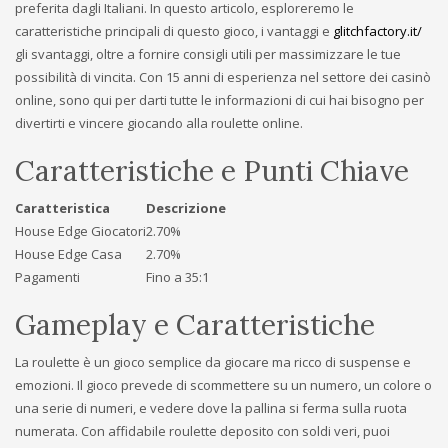
preferita dagli Italiani. In questo articolo, esploreremo le
caratteristiche principali di questo gioco, i vantaggi e
glitchfactory.it/
gli svantaggi, oltre a fornire consigli utili per massimizzare le tue
possibilità di vincita. Con 15 anni di esperienza nel settore dei casinò
online, sono qui per darti tutte le informazioni di cui hai bisogno per
divertirti e vincere giocando alla roulette online.
Caratteristiche e Punti Chiave
Caratteristica
Descrizione
House Edge Giocatori
2.70%
House Edge Casa
2.70%
Pagamenti
Fino a 35:1
Gameplay e Caratteristiche
La roulette è un gioco semplice da giocare ma ricco di suspense e
emozioni. Il gioco prevede di scommettere su un numero, un colore o
una serie di numeri, e vedere dove la pallina si ferma sulla ruota
numerata. Con affidabile roulette deposito con soldi veri, puoi