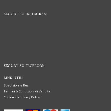
SEGUICI SU INSTAGRAM
SEGUICI SU FACEBOOK
LINK UTILI
Spedizioni e Resi
Termini & Condizioni di Vendita
Cookies & Privacy Policy