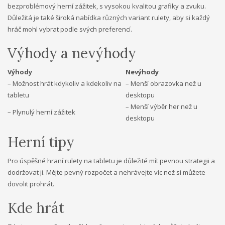
bezproblémový herní zážitek, s vysokou kvalitou grafiky a zvuku.
Důležitá je také široká nabídka různých variant rulety, aby si každý
hráč mohl vybrat podle svých preferencí.
Výhody a nevýhody
Výhody
Nevýhody
– Možnost hrát kdykoliv a kdekoliv na
– Menší obrazovka než u
tabletu
desktopu
– Menší výběr her než u
– Plynulý herní zážitek
desktopu
Herní tipy
Pro úspěšné hraní rulety na tabletu je důležité mít pevnou strategii a
dodržovat ji. Mějte pevný rozpočet a nehrávejte víc než si můžete
dovolit prohrát.
Kde hrát