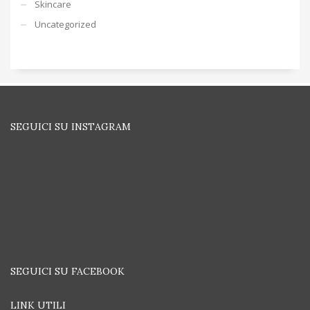
Skincare
Uncategorized
SEGUICI SU INSTAGRAM
SEGUICI SU FACEBOOK
LINK UTILI