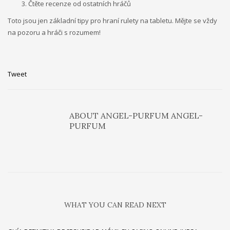
Čtěte recenze od ostatních hráčů
Toto jsou jen základní tipy pro hraní rulety na tabletu. Mějte se vždy
na pozoru a hráči s rozumem!
Tweet
ABOUT
ANGEL-PURFUM ANGEL-
PURFUM
WHAT YOU CAN READ NEXT