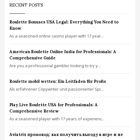
RECENT POSTS
Roulette Bonuses USA Legal: Everything You Need to
Know
As a seasoned online casino player with 17 year...
American Roulette Online India for Professionals: A
Comprehensive Guide
Are you a professional gambler looking to try y...
Roulette mobil wetten: Ein Leitfaden für Profis
Als erfahrener Copywriter und passionierter Spi...
Play Live Roulette USA for Professionals: A
Comprehensive Review
As a seasoned player with 17 years of experienc...
Aviatrix промокод: как получить выгоду в игре и не