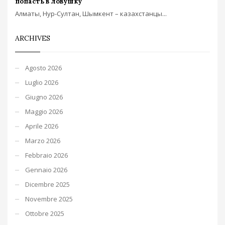
попасть в ловушку
Алматы, Нур-Султан, Шымкент – казахстанцы...
ARCHIVES
Agosto 2026
Luglio 2026
Giugno 2026
Maggio 2026
Aprile 2026
Marzo 2026
Febbraio 2026
Gennaio 2026
Dicembre 2025
Novembre 2025
Ottobre 2025