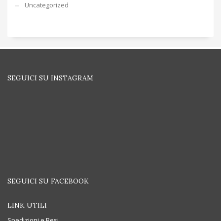
Uncategorized
SEGUICI SU INSTAGRAM
SEGUICI SU FACEBOOK
LINK UTILI
Spedizioni e Resi