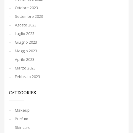
Ottobre 2023
Settembre 2023
Agosto 2023
Luglio 2023
Giugno 2023
Maggio 2023
Aprile 2023
Marzo 2023
Febbraio 2023
CATEGORIES
Makeup
Purfum
Skincare