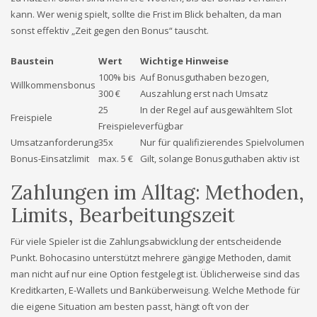
kann. Wer wenig spielt, sollte die Frist im Blick behalten, da man
sonst effektiv „Zeit gegen den Bonus“ tauscht.
Baustein
Wert
Wichtige Hinweise
100% bis
Auf Bonusguthaben bezogen,
Willkommensbonus
300 €
Auszahlung erst nach Umsatz
25
In der Regel auf ausgewähltem Slot
Freispiele
Freispiele
verfügbar
Umsatzanforderung
35x
Nur für qualifizierendes Spielvolumen
Bonus-Einsatzlimit
max. 5 €
Gilt, solange Bonusguthaben aktiv ist
Zahlungen im Alltag: Methoden,
Limits, Bearbeitungszeit
Für viele Spieler ist die Zahlungsabwicklung der entscheidende
Punkt. Bohocasino unterstützt mehrere gängige Methoden, damit
man nicht auf nur eine Option festgelegt ist. Üblicherweise sind das
Kreditkarten, E-Wallets und Banküberweisung. Welche Methode für
die eigene Situation am besten passt, hängt oft von der