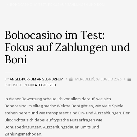
BOHOCASINO IM TEST: FOKUS AUF ZAHLUNGEN UND BONI
Bohocasino im Test:
Fokus auf Zahlungen und
Boni
BY
ANGEL-PURFUM ANGEL-PURFUM
/
MERCOLEDÌ, 08 LUGLIO 2026
/
PUBLISHED IN
UNCATEGORIZED
In dieser Bewertung schaue ich vor allem darauf, wie sich
Bohocasino im Alltag macht: Welche Boni gibt es, wie viele Spiele
stehen bereit und wie transparent sind Ein- und Auszahlungen. Der
Blick richtet sich dabei auf typische Nutzerfragen wie
Bonusbedingungen, Auszahlungsdauer, Limits und
Zahlungsmethoden.