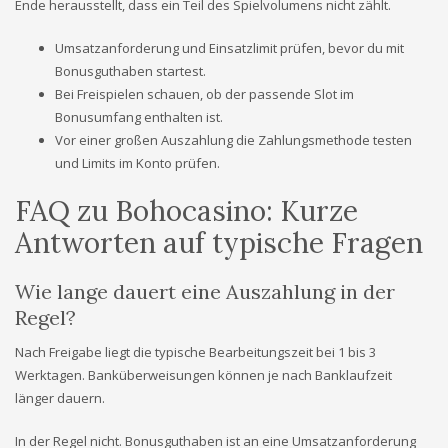
Ende herausstellt, dass ein Teil des Spielvolumens nicht zählt.
Umsatzanforderung und Einsatzlimit prüfen, bevor du mit
Bonusguthaben startest.
Bei Freispielen schauen, ob der passende Slot im
Bonusumfang enthalten ist.
Vor einer großen Auszahlung die Zahlungsmethode testen
und Limits im Konto prüfen.
FAQ zu Bohocasino: Kurze
Antworten auf typische Fragen
Wie lange dauert eine Auszahlung in der
Regel?
Nach Freigabe liegt die typische Bearbeitungszeit bei 1 bis 3
Werktagen. Banküberweisungen können je nach Banklaufzeit
länger dauern.
In der Regel nicht. Bonusguthaben ist an eine Umsatzanforderung