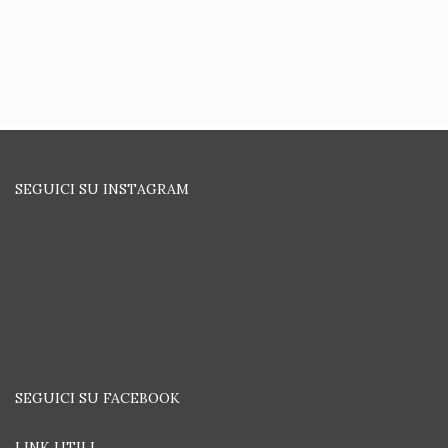
€25.99.
SEGUICI SU INSTAGRAM
SEGUICI SU FACEBOOK
LINK UTILI