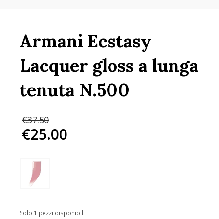
Armani Ecstasy
Lacquer gloss a lunga
tenuta N.500
Il
€
37.50
prezzo
€
25.00
originale
Il
era:
prezzo
€37.50.
attuale
è:
€25.00.
Solo 1 pezzi disponibili