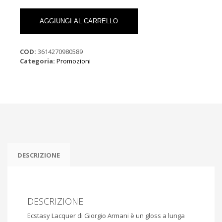
Armani
Ecstasy
AGGIUNGI AL CARRELLO
Lacquer
gloss
a
COD:
3614270980589
lunga
Categoria:
Promozioni
tenuta
N.500
quantità
DESCRIZIONE
DESCRIZIONE
Ecstasy Lacquer di Giorgio Armani è un gloss a lunga