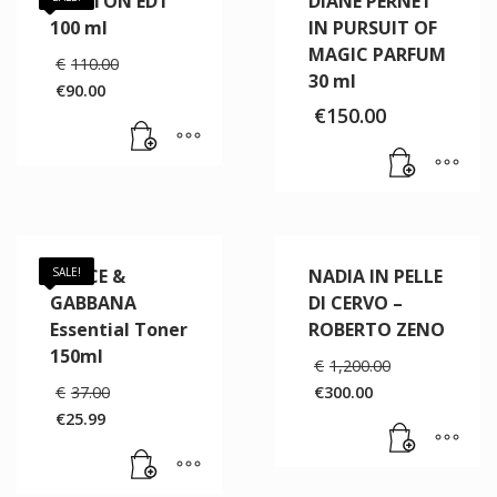
MOLTON EDT
DIANE PERNET
100 ml
IN PURSUIT OF
MAGIC PARFUM
Il
€
110.00
prezzo
30 ml
€
90.00
originale
Il
€
150.00
era:
prezzo
€110.00.
attuale
è:
€90.00.
DOLCE &
SALE!
NADIA IN PELLE
GABBANA
DI CERVO –
Essential Toner
ROBERTO ZENO
150ml
Il
€
1,200.00
prezzo
Il
€
37.00
€
300.00
originale
prezzo
Il
€
25.99
era:
originale
prezzo
Il
€1,200.00
era:
attuale
prezzo
€37.00.
è:
attuale
€300.00.
è: