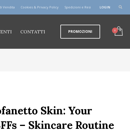
di Vendita
Cookies & Privacy Policy
Spedizioni e Resi
LOGIN
VENTI
CONTATTI
PROMOZIONI
fanetto Skin: Your
FFs – Skincare Routine