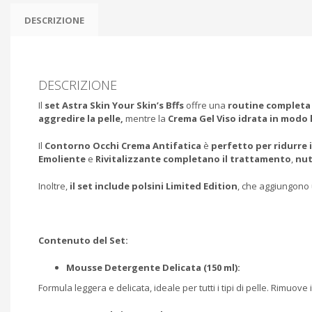
DESCRIZIONE
DESCRIZIONE
Il
set Astra Skin Your Skin’s Bffs
offre una
routine completa p
aggredire la pelle,
mentre la
Crema Gel Viso idrata in modo
Il
Contorno Occhi Crema Antifatica
è
perfetto per ridurre 
Emoliente
e
Rivitalizzante completano il trattamento
,
nu
Inoltre,
il set include polsini Limited Edition
, che aggiungono
Contenuto del Set:
Mousse Detergente Delicata (150 ml):
Formula leggera e delicata, ideale per tutti i tipi di pelle. Rimuove