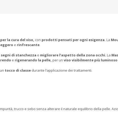
er la cura del viso,
con
prodotti pensati per ogni esigenza.
La
Mou
 leggero
e
rinfrescante
.
i segni di stanchezza
e
migliorare l’aspetto della zona occhi.
La
Mas
trendo
e
rigenerando la pelle,
per un
viso visibilmente più luminos
 un
tocco di classe
durante l’applicazione dei trattamenti.
 impurità, trucco e sebo senza alterare il naturale equilibrio della pelle. Azi