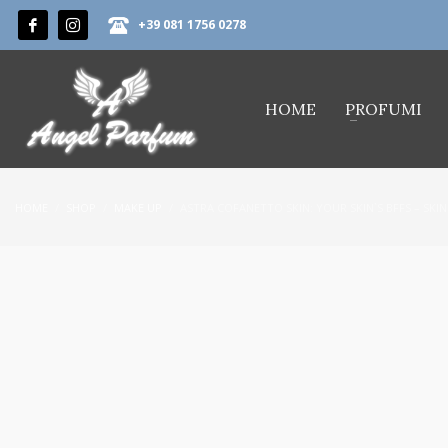
+39 081 1756 0278
HOME
PROFUMI
HOME
SHOP
MAKE UP
ASTRA COFANETTO SKIN: YOUR SKIN`S BFFS – SK