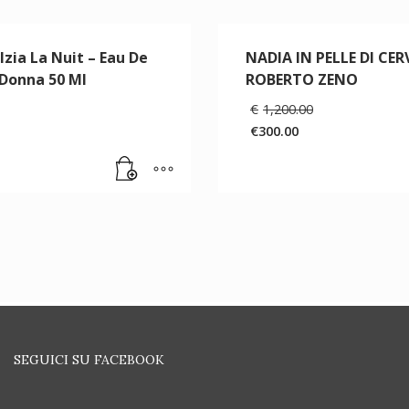
 Izia La Nuit – Eau De
NADIA IN PELLE DI CER
Donna 50 Ml
ROBERTO ZENO
Il
Il
€
1,200.00
prezzo
prezzo
€
300.00
originale
originale
Il
era:
era:
prezzo
€150.00.
€1,200.00.
attuale
è:
.
€300.00.
SEGUICI SU FACEBOOK