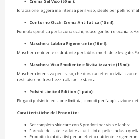
Crema Gel Viso (50 ml):
Idratazione leggera ma intensa per il viso, ideale per pelli norma
Contorno Occhi Crema Antifatica (15 ml):
Formula specifica per la zona occhi, riduce gonfiori e occhiaie. Azio
Maschera Labbra Rigenerante (10 ml):
Maschera nutriente e idratante per labbra morbide e levigate. Fo
Maschera Viso Emoliente e Rivitalizzante (15 ml):
Maschera intensiva per il viso, che dona un effetto rivitalizzante
restituiscono freschezza alla pelle stanca.
Polsini Limited Edition (1 paio):
Eleganti polsini in edizione limitata, comodi per l’applicazione de
Caratteristiche del Prodotto:
Set completo skincare con 5 prodotti per viso e labbra.
Formule delicate e adatte a tutti i tipi di pelle, inclusa quell
Prodotti ricchi di attivi per un effetto nutriente e rigenerant