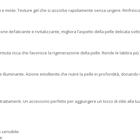
li e miste. Texture gel che si assorbe rapidamente senza ungere. Rinfresca 
ne defaticante e rivitalizzante, migliora l’aspetto della pelle delicata sotto g
rmula ricca che favorisce la rigenerazione della pelle. Rende le labbra p
 e illuminante. Azione emolliente che nutre la pelle in profondità, donando 
i trattamenti. Un accessorio perfetto per aggiungere un tocco di stile alla tu
a sensibile.
e.