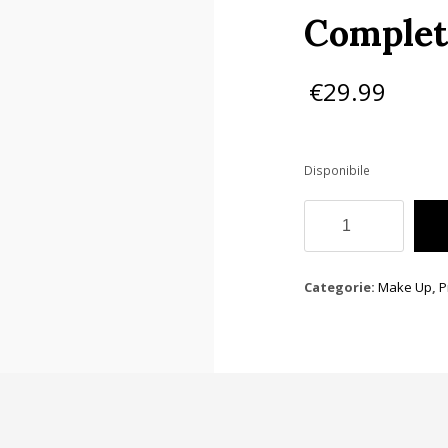
Complet
€
29.99
Disponibile
Astra
Cofanetto
Skin:
Your
Skin`s
Categorie:
Make Up
,
P
BFFs
-
Skincare
Routine
Completa
quantità