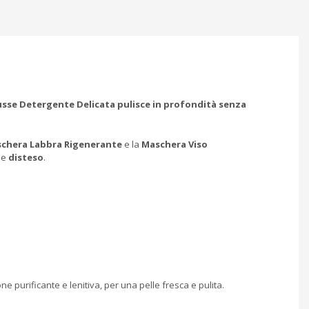
sse Detergente Delicata pulisce in profondità senza
chera Labbra Rigenerante
e la
Maschera Viso
o
e
disteso
.
one purificante e lenitiva, per una pelle fresca e pulita.