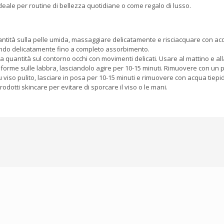
. Ideale per routine di bellezza quotidiane o come regalo di lusso.
ntità sulla pelle umida, massaggiare delicatamente e risciacquare con acqu
ando delicatamente fino a completo assorbimento.
a quantità sul contorno occhi con movimenti delicati. Usare al mattino e all
iforme sulle labbra, lasciandolo agire per 10-15 minuti. Rimuovere con un
 viso pulito, lasciare in posa per 10-15 minuti e rimuovere con acqua tiepi
rodotti skincare per evitare di sporcare il viso o le mani.