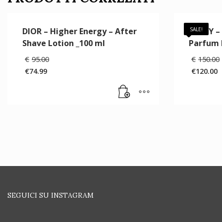
DIOR – Higher Energy – After
SISLEY –
SALE!
Shave Lotion _100 ml
Parfum 
Il
€
95.00
€
150.00
prezzo
€
74.99
€
120.00
originale
Il
Il
era:
prezzo
prezzo
€95.00.
attuale
attuale
è:
è:
€74.99.
€120.00
SEGUICI SU INSTAGRAM