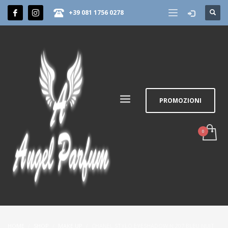
+39 081 1756 0278
PROMOZIONI
HOME
SHOP
MAKE UP
CHANEL STYLO EYESHADOW N.207 BLEU NUIT