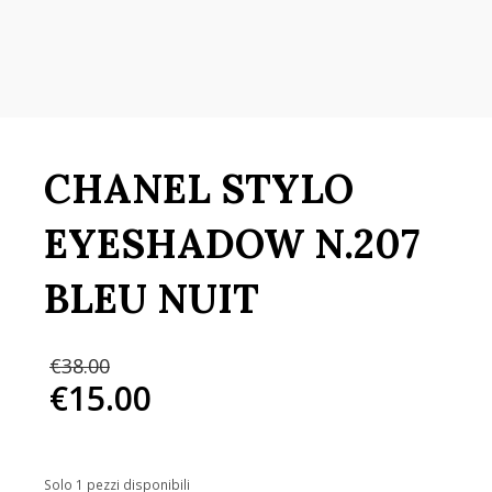
CHANEL STYLO
EYESHADOW N.207
BLEU NUIT
Il
€
38.00
prezzo
€
15.00
originale
Il
era:
prezzo
€38.00.
attuale
è:
Solo 1 pezzi disponibili