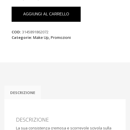
€15.00.
CHANEL
STYLO
AGGIUNGI AL CARRELLO
EYESHADOW
N.207
BLEU
COD:
3145891862072
NUIT
Categorie:
Make Up
,
Promozioni
quantità
DESCRIZIONE
DESCRIZIONE
La sua consistenza cremosa e scorrevole scivola sulla