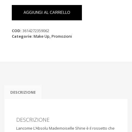
Lancôme
L'Absolu
AGGIUNGI AL CARRELLO
Mademoiselle
Shine
302
COD:
3614272359062
Oh
Categorie:
Make Up
,
Promozioni
My
Shine!
quantità
DESCRIZIONE
DESCRIZIONE
Lancome L’Absolu Mademoiselle Shine è il rossetto che