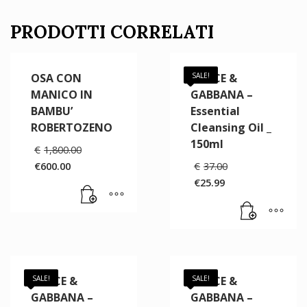
PRODOTTI CORRELATI
OSA CON
DOLCE &
SALE!
MANICO IN
GABBANA –
BAMBU’
Essential
ROBERTOZENO
Cleansing Oil _
150ml
Il
€
1,800.00
prezzo
Il
€
600.00
€
37.00
originale
Il
prezzo
€
25.99
era:
prezzo
originale
Il
€1,800.00.
attuale
era:
prezzo
è:
€37.00.
attuale
€600.00.
è:
€25.99.
DOLCE &
SALE!
DOLCE &
SALE!
GABBANA –
GABBANA –