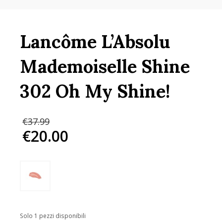
Lancôme L’Absolu
Mademoiselle Shine
302 Oh My Shine!
Il
€
37.99
prezzo
€
20.00
originale
Il
era:
prezzo
€37.99.
attuale
è:
€20.00.
Solo 1 pezzi disponibili