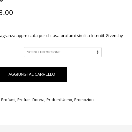
Fascia
8.00
di
prezzo:
da
€11.00
ragranza apprezzata per chi usa profumi simili a Interdit Givenchy
a
€48.00
AGGIUNGI AL CARRELLO
,
Profumi
,
Profumi Donna
,
Profumi Uomo
,
Promozioni