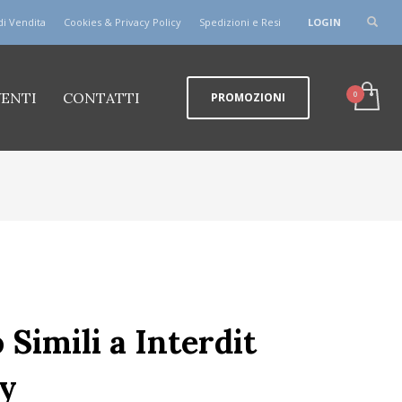
di Vendita
Cookies & Privacy Policy
Spedizioni e Resi
LOGIN
VENTI
CONTATTI
PROMOZIONI
Simili a Interdit
y