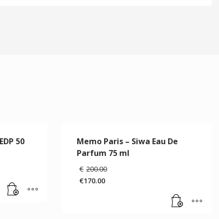
EDP 50
Memo Paris – Siwa Eau De
Parfum 75 ml
Il
€
200.00
prezzo
€
170.00
originale
Il
era:
prezzo
€200.00.
attuale
è: