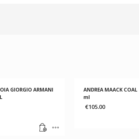
GIOIA GIORGIO ARMANI
ANDREA MAACK COAL 
L
ml
Il
€
105.00
prezzo
originale
era:
€70.00.