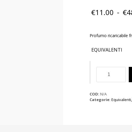
€
11.00
-
€
4
Profumo ricaricabile f
EQUIVALENTI
Profumo
Simili
a
Interdit
Givenchy
COD:
N/A
quantità
Categorie:
Equivalenti