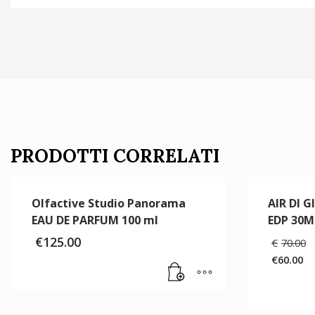
PRODOTTI CORRELATI
Olfactive Studio Panorama
AIR DI 
EAU DE PARFUM 100 ml
EDP 30M
€
125.00
€
70.00
€
60.00
Il
prezzo
attuale
è: