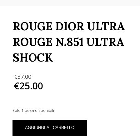
ROUGE DIOR ULTRA
ROUGE N.851 ULTRA
SHOCK
Il
€
37.00
prezzo
€
25.00
originale
Il
era:
prezzo
€37.00.
attuale
è:
Solo 1 pezzi disponibili
€25.00.
ROUGE
DIOR
AGGIUNGI AL CARRELLO
ULTRA