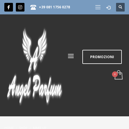
+39 081 1756 0278
PROMOZIONI
HOME
SHOP
MAKE UP