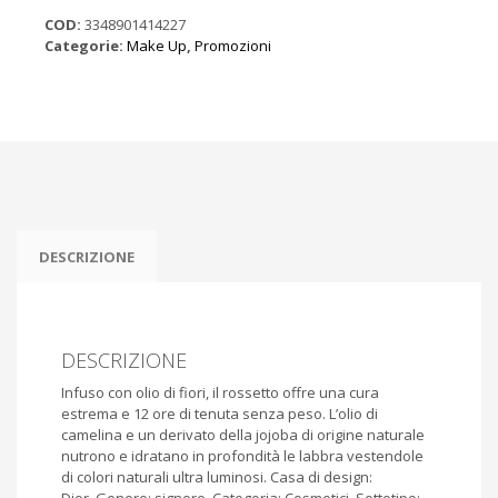
ROUGE
N.851
COD:
3348901414227
ULTRA
Categorie:
Make Up
,
Promozioni
SHOCK
quantità
DESCRIZIONE
DESCRIZIONE
Infuso con olio di fiori, il rossetto offre una cura
estrema e 12 ore di tenuta senza peso.
L’olio di
camelina e un derivato della jojoba di origine naturale
nutrono e idratano in profondità le labbra vestendole
di colori naturali ultra luminosi.
Casa di design: