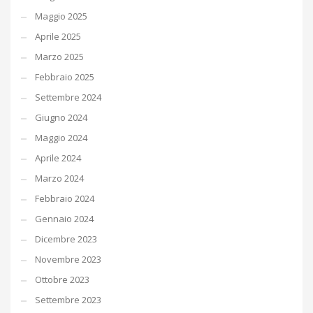
Maggio 2025
Aprile 2025
Marzo 2025
Febbraio 2025
Settembre 2024
Giugno 2024
Maggio 2024
Aprile 2024
Marzo 2024
Febbraio 2024
Gennaio 2024
Dicembre 2023
Novembre 2023
Ottobre 2023
Settembre 2023