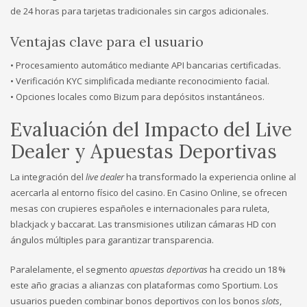
de 24 horas para tarjetas tradicionales sin cargos adicionales.
Ventajas clave para el usuario
• Procesamiento automático mediante API bancarias certificadas.
• Verificación KYC simplificada mediante reconocimiento facial.
• Opciones locales como Bizum para depósitos instantáneos.
Evaluación del Impacto del Live
Dealer y Apuestas Deportivas
La integración del
live dealer
ha transformado la experiencia online al
acercarla al entorno físico del casino. En Casino Online, se ofrecen
mesas con crupieres españoles e internacionales para ruleta,
blackjack y baccarat. Las transmisiones utilizan cámaras HD con
ángulos múltiples para garantizar transparencia.
Paralelamente, el segmento
apuestas deportivas
ha crecido un 18 %
este año gracias a alianzas con plataformas como Sportium. Los
usuarios pueden combinar bonos deportivos con los bonos
slots
,