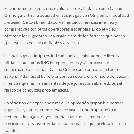
Este informe presenta una evaluación detallada de cómo Casino
Online garantiza la equidad en sus juegos de
slots
y en la modalidad
live dealer
. Se combinan datos de mercado, métricas internas y
comparativas con otros operadores españoles. El objetivo es
ofrecer a los jugadores una visión clara de los factores que hacen
que este casino sea confiable y atractivo.
Los hallazgos principales indican que la combinación de licencias
oficiales, auditorías RNG independientes y un proceso de
retiro rápido posiciona a Casino Online como una opción líder en
España. Además, el bono bienvenida supera el promedio del sector,
mientras que las herramientas de juego responsable reducen el
riesgo de conductas problemáticas.
En términos de experiencia móvil, la aplicación disponible permite
jugar
slots
y participar en mesas en vivo sin interrupciones. Los
métodos de pago incluyen tarjetas bancarias, monederos
electrónicos y transferencias instantáneas, lo que acelera los retiros
rápidos.