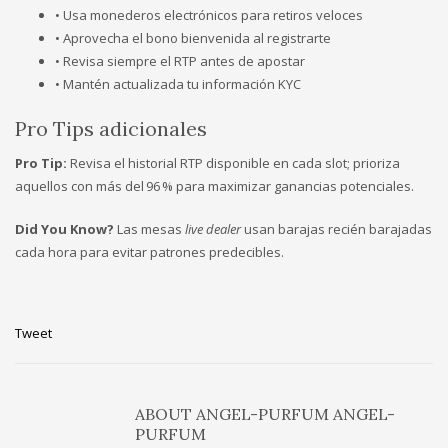
• Usa monederos electrónicos para retiros veloces
• Aprovecha el bono bienvenida al registrarte
• Revisa siempre el RTP antes de apostar
• Mantén actualizada tu información KYC
Pro Tips adicionales
Pro Tip:
Revisa el historial RTP disponible en cada slot; prioriza
aquellos con más del 96 % para maximizar ganancias potenciales.
Did You Know?
Las mesas
live dealer
usan barajas recién barajadas
cada hora para evitar patrones predecibles.
Tweet
ABOUT
ANGEL-PURFUM ANGEL-
PURFUM