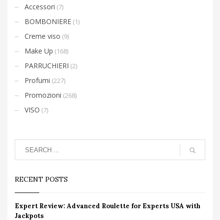
Accessori
(7)
BOMBONIERE
(1)
Creme viso
(9)
Make Up
(168)
PARRUCHIERI
(2)
Profumi
(227)
Promozioni
(268)
VISO
(7)
RECENT POSTS
Expert Review: Advanced Roulette for Experts USA with
Jackpots