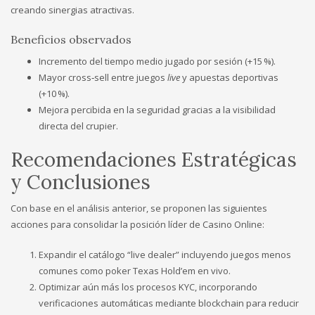
creando sinergias atractivas.
Beneficios observados
Incremento del tiempo medio jugado por sesión (+15 %).
Mayor cross‑sell entre juegos
live
y apuestas deportivas
(+10 %).
Mejora percibida en la seguridad gracias a la visibilidad
directa del crupier.
Recomendaciones Estratégicas
y Conclusiones
Con base en el análisis anterior, se proponen las siguientes
acciones para consolidar la posición líder de Casino Online:
Expandir el catálogo “live dealer” incluyendo juegos menos
comunes como poker Texas Hold’em en vivo.
Optimizar aún más los procesos KYC, incorporando
verificaciones automáticas mediante blockchain para reducir