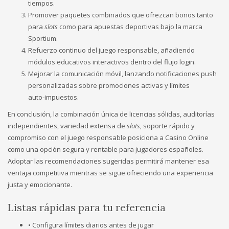
tiempos.
Promover paquetes combinados que ofrezcan bonos tanto
para
slots
como para apuestas deportivas bajo la marca
Sportium.
Refuerzo continuo del juego responsable, añadiendo
módulos educativos interactivos dentro del flujo login.
Mejorar la comunicación móvil, lanzando notificaciones push
personalizadas sobre promociones activas y límites
auto‑impuestos.
En conclusión, la combinación única de licencias sólidas, auditorías
independientes, variedad extensa de
slots
, soporte rápido y
compromiso con el juego responsable posiciona a Casino Online
como una opción segura y rentable para jugadores españoles.
Adoptar las recomendaciones sugeridas permitirá mantener esa
ventaja competitiva mientras se sigue ofreciendo una experiencia
justa y emocionante.
Listas rápidas para tu referencia
• Configura límites diarios antes de jugar