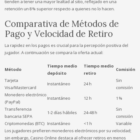
tienden a tener una mayor lealtad al sitio, reflejado en una
retención un 8 % superior respecto a quienes no lo hacen.
Comparativa de Métodos de
Pago y Velocidad de Retiro
La rapidez en los pagos es crucial para la percepción positiva del
jugador. A continuación se compara la oferta actual:
Tiempo medio
Tiempo medio
Método
Comisión
depósito
retiro
Tarjeta
Sin
Instantáneo
24 h
Visa/Mastercard
comisión
Monedero electrónico
Instantáneo
12 h
1 %
(PayPal)
Transferencia
Sin
1‑2 días hábiles
24‑48 h
bancaria SEPA
comisión
Criptomonedas (BTC)
Instantáneo
<1 h
Variable
Los jugadores prefieren monederos electrónicos por su velocidad;
sin embargo, Casino Online destaca al ofrecer retiros en menos