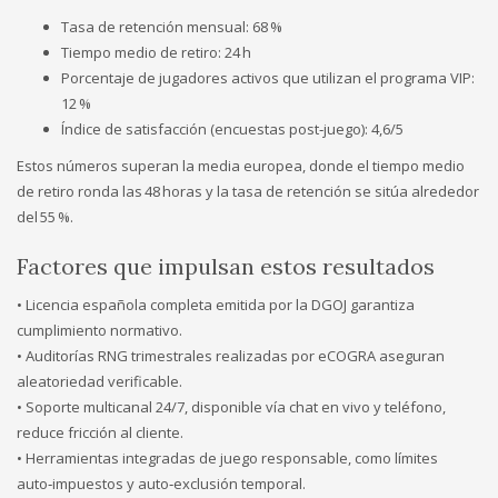
Tasa de retención mensual: 68 %
Tiempo medio de retiro: 24 h
Porcentaje de jugadores activos que utilizan el programa VIP:
12 %
Índice de satisfacción (encuestas post‑juego): 4,6/5
Estos números superan la media europea, donde el tiempo medio
de retiro ronda las 48 horas y la tasa de retención se sitúa alrededor
del 55 %.
Factores que impulsan estos resultados
• Licencia española completa emitida por la DGOJ garantiza
cumplimiento normativo.
• Auditorías RNG trimestrales realizadas por eCOGRA aseguran
aleatoriedad verificable.
• Soporte multicanal 24/7, disponible vía chat en vivo y teléfono,
reduce fricción al cliente.
• Herramientas integradas de juego responsable, como límites
auto‑impuestos y auto‑exclusión temporal.