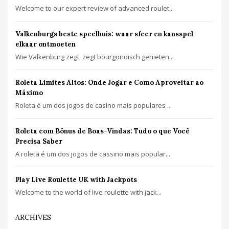
Welcome to our expert review of advanced roulet...
Valkenburgs beste speelhuis: waar sfeer en kansspel
elkaar ontmoeten
Wie Valkenburg zegt, zegt bourgondisch genieten...
Roleta Limites Altos: Onde Jogar e Como Aproveitar ao
Máximo
Roleta é um dos jogos de casino mais populares ...
Roleta com Bônus de Boas-Vindas: Tudo o que Você
Precisa Saber
A roleta é um dos jogos de cassino mais popular...
Play Live Roulette UK with Jackpots
Welcome to the world of live roulette with jack...
ARCHIVES