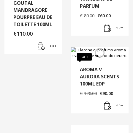
GOUTAL
PARFUM
MANDRAGORE
Il
Il
€
80.00
€
60.00
POURPRE EAU DE
prezzo
prezzo
TOILETTE 100ML
originale
attuale
era:
è:
€
110.00
€80.00.
€60.00.
SALE!
AROMA V
AURORA SCENTS
100ML EDP
Il
Il
€
120.00
€
90.00
prezzo
prezzo
originale
attuale
era:
è:
€120.00.
€90.00.