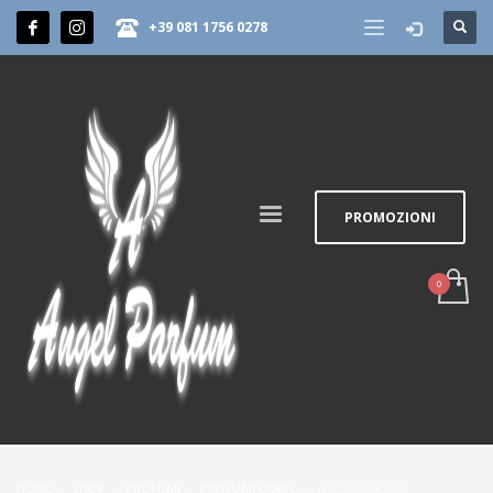
+39 081 1756 0278
PROMOZIONI
HOME
SHOP
PROFUMI
PROFUMI UOMO
NICCHIA UOMO