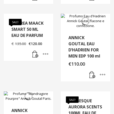
€120.00.
€105.0
ANDREA MAACK
SALE!
SMART 50 ML
EAU DE PARFUM
ANNICK
Il
Il
GOUTAL EAU
€
135.00
€
120.00
prezzo
prezzo
D’HADRIEN FOR
originale
attuale
MEN EDP 100 ml
era:
è:
€135.00.
€120.00.
€
110.00
ARABESQUE
SALE!
AURORA SCENTS
ANNICK
100ML EAU DE