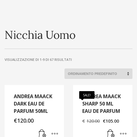
Nicchia Uomo
VISUALIZZAZIONE DI 1-9 DI 67 RISULTATI
ANDREA MAACK
ANDREA MAACK
SALE!
DARK EAU DE
SHARP 50 ML
PARFUM 50ML
EAU DE PARFUM
Il
Il
€
120.00
€
120.00
€
105.00
prezzo
prezzo
originale
attual
era:
è: