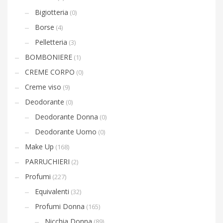
Bigiotteria
(0)
Borse
(4)
Pelletteria
(3)
BOMBONIERE
(1)
CREME CORPO
(0)
Creme viso
(9)
Deodorante
(0)
Deodorante Donna
(0)
Deodorante Uomo
(0)
Make Up
(168)
PARRUCHIERI
(2)
Profumi
(227)
Equivalenti
(32)
Profumi Donna
(165)
Nicchia Donna
(89)