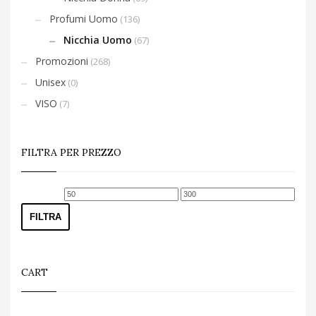
Profumi Uomo
(136)
Nicchia Uomo
(67)
Promozioni
(268)
Unisex
(0)
VISO
(7)
FILTRA PER PREZZO
Prezzo
Prezzo
Min
Max
FILTRA
CART