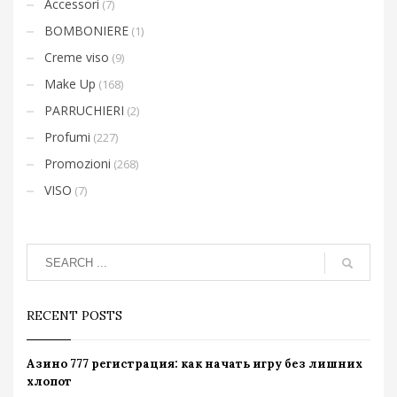
Accessori
(7)
BOMBONIERE
(1)
Creme viso
(9)
Make Up
(168)
PARRUCHIERI
(2)
Profumi
(227)
Promozioni
(268)
VISO
(7)
RECENT POSTS
Азино 777 регистрация: как начать игру без лишних
хлопот