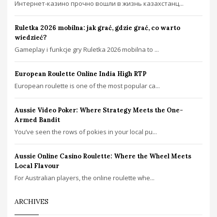
Интернет-казино прочно вошли в жизнь казахстанц...
Ruletka 2026 mobilna: jak grać, gdzie grać, co warto
wiedzieć?
Gameplay i funkcje gry Ruletka 2026 mobilna to ...
European Roulette Online India High RTP
European roulette is one of the most popular ca...
Aussie Video Poker: Where Strategy Meets the One-
Armed Bandit
You’ve seen the rows of pokies in your local pu...
Aussie Online Casino Roulette: Where the Wheel Meets
Local Flavour
For Australian players, the online roulette whe...
ARCHIVES