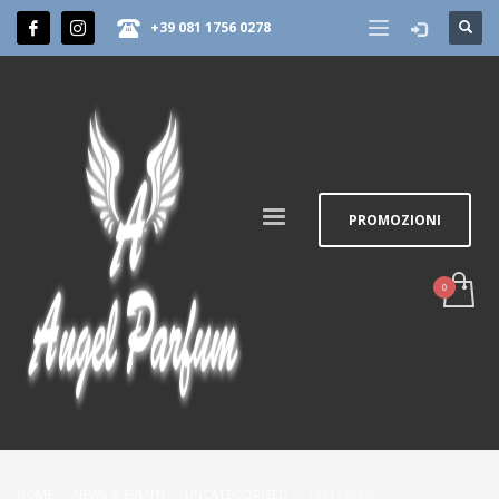
+39 081 1756 0278
PROMOZIONI
HOME
NEWS & EVENTI
UNCATEGORIZED
TEST123123