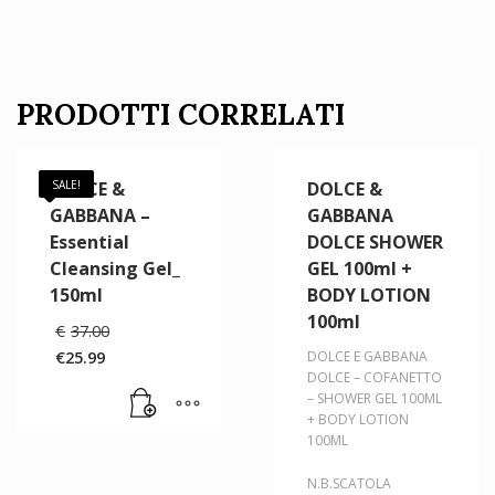
PRODOTTI CORRELATI
DOLCE &
SALE!
DOLCE &
GABBANA –
GABBANA
Essential
DOLCE SHOWER
Cleansing Gel_
GEL 100ml +
150ml
BODY LOTION
100ml
Il
€
37.00
prezzo
€
25.99
DOLCE E GABBANA
originale
Il
DOLCE – COFANETTO
era:
prezzo
– SHOWER GEL 100ML
€37.00.
attuale
+ BODY LOTION
è:
100ML
€25.99.
N.B.SCATOLA