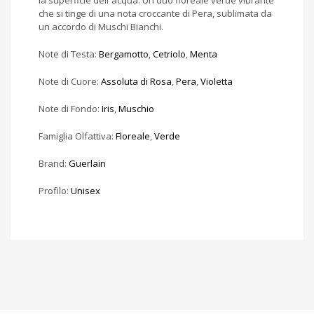
la superficie dell`acqua. Un duo floreale verde vibrante
che si tinge di una nota croccante di Pera, sublimata da
un accordo di Muschi Bianchi.
Note di Testa:
Bergamotto
,
Cetriolo
,
Menta
Note di Cuore:
Assoluta di Rosa
,
Pera
,
Violetta
Note di Fondo:
Iris
,
Muschio
Famiglia Olfattiva:
Floreale
,
Verde
Brand:
Guerlain
Profilo:
Unisex