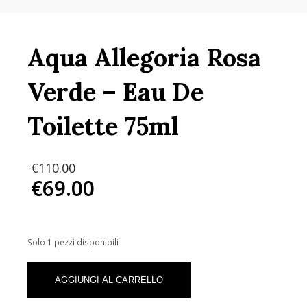
Aqua Allegoria Rosa
Verde – Eau De
Toilette 75ml
Il
€
110.00
prezzo
€
69.00
originale
Il
era:
prezzo
€110.00.
attuale
è:
Solo 1 pezzi disponibili
€69.00.
Aqua
Allegoria
AGGIUNGI AL CARRELLO
Rosa