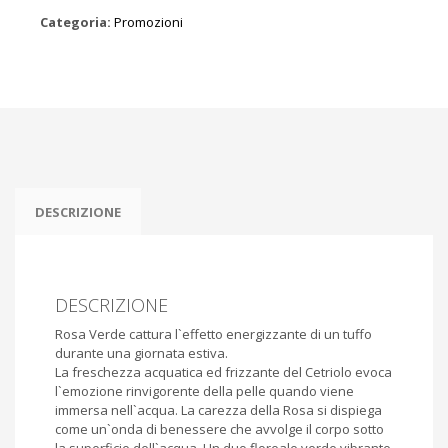
Verde
-
Categoria:
Promozioni
Eau
De
Toilette
75ml
quantità
DESCRIZIONE
DESCRIZIONE
Rosa Verde cattura l`effetto energizzante di un tuffo
durante una giornata estiva.
La freschezza acquatica ed frizzante del Cetriolo evoca
l`emozione rinvigorente della pelle quando viene
immersa nell`acqua. La carezza della Rosa si dispiega
come un`onda di benessere che avvolge il corpo sotto