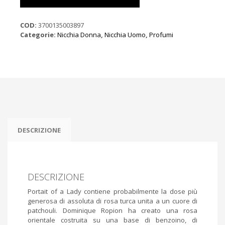
A
LADY
EDP
COD:
3700135003897
100
Categorie:
Nicchia Donna
,
Nicchia Uomo
,
Profumi
ML
quantità
DESCRIZIONE
DESCRIZIONE
Portait of a Lady contiene probabilmente la dose più
generosa di assoluta di rosa turca unita a un cuore di
patchouli. Dominique Ropion ha creato una rosa
orientale costruita su una base di benzoino, di