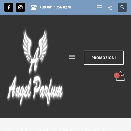
+39 081 1756 0278
PROMOZIONI
HOME
SHOP
PROFUMI
PROFUMI UOMO
NICCHIA UOMO