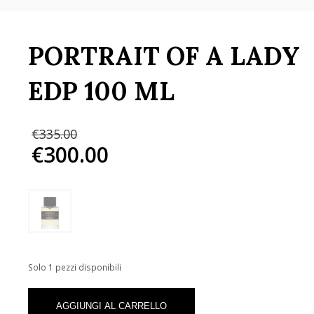
PORTRAIT OF A LADY
EDP 100 ML
Il
€
335.00
prezzo
€
300.00
originale
Il
era:
prezzo
€335.00.
attuale
è:
€300.00.
Solo 1 pezzi disponibili
PORTRAIT
OF
AGGIUNGI AL CARRELLO