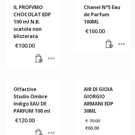
IL PROFVMO
Chanel N°5 Eau
CHOCOLAT EDP
de Parfum
100 ml N.B.
100ML
scatola non
€
160.00
blisterata
€
100.00
Olfactive
AIR DI GIOIA
Studio Ombre
GIORGIO
Indigo EAU DE
ARMANI EDP
PARFUM 100 ml
30ML
Il
€
120.00
€
70.00
prezzo
€
60.00
originale
Il