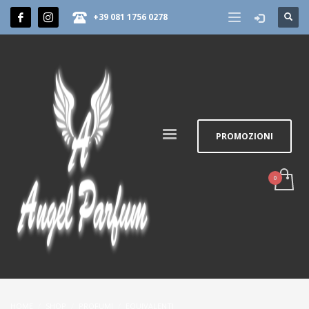
+39 081 1756 0278
PROMOZIONI
HOME
SHOP
PROFUMI
EQUIVALENTI