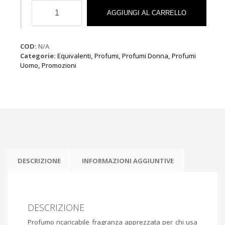
Profumo
Simili
AGGIUNGI AL CARRELLO
a
Coco
Mademoiselle
COD:
N/A
quantità
Categorie:
Equivalenti
,
Profumi
,
Profumi Donna
,
Profumi
Uomo
,
Promozioni
DESCRIZIONE
INFORMAZIONI AGGIUNTIVE
DESCRIZIONE
Profumo ricaricabile fragranza apprezzata per chi usa