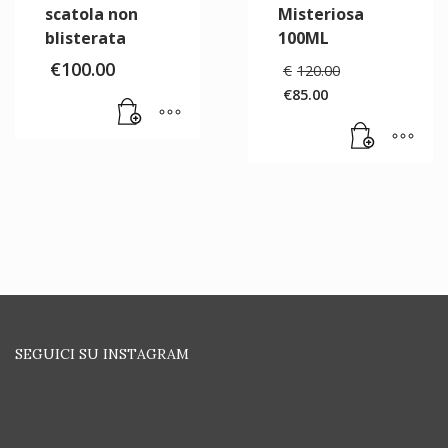
scatola non
Misteriosa
blisterata
100ML
Il
€
100.00
€
120.00
prezzo
€
85.00
originale
Il
era:
prezzo
€120.00.
attuale
è:
€85.00.
SEGUICI SU INSTAGRAM