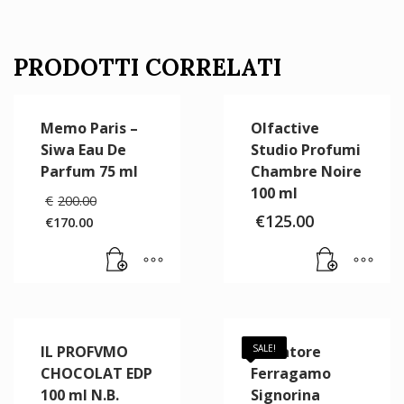
PRODOTTI CORRELATI
Memo Paris –
Olfactive
Siwa Eau De
Studio Profumi
Parfum 75 ml
Chambre Noire
100 ml
Il
€
200.00
prezzo
€
125.00
€
170.00
originale
Il
era:
prezzo
€200.00.
attuale
è:
€170.00.
IL PROFVMO
Salvatore
SALE!
CHOCOLAT EDP
Ferragamo
100 ml N.B.
Signorina