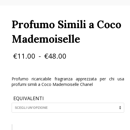
Profumo Simili a Coco
Mademoiselle
Fascia
€
11.00
-
€
48.00
di
prezzo:
da
€11.00
Profumo ricaricabile fragranza apprezzata per chi usa
a
profumi simili a Coco Mademoiselle Chanel
€48.00
EQUIVALENTI