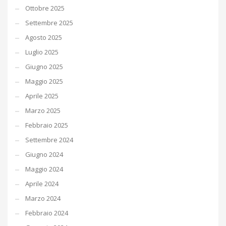
Ottobre 2025
Settembre 2025
Agosto 2025
Luglio 2025
Giugno 2025
Maggio 2025
Aprile 2025
Marzo 2025
Febbraio 2025
Settembre 2024
Giugno 2024
Maggio 2024
Aprile 2024
Marzo 2024
Febbraio 2024