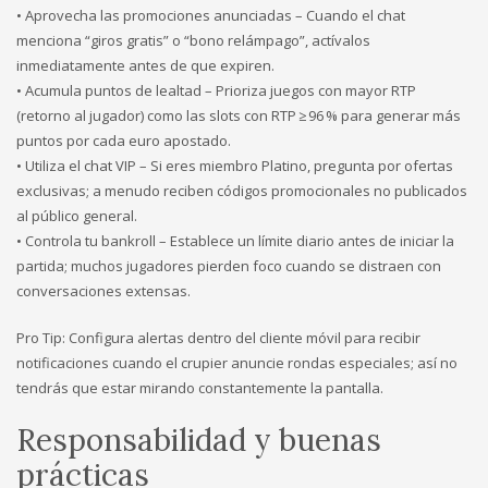
• Aprovecha las promociones anunciadas – Cuando el chat
menciona “giros gratis” o “bono relámpago”, actívalos
inmediatamente antes de que expiren.
• Acumula puntos de lealtad – Prioriza juegos con mayor RTP
(retorno al jugador) como las slots con RTP ≥ 96 % para generar más
puntos por cada euro apostado.
• Utiliza el chat VIP – Si eres miembro Platino, pregunta por ofertas
exclusivas; a menudo reciben códigos promocionales no publicados
al público general.
• Controla tu bankroll – Establece un límite diario antes de iniciar la
partida; muchos jugadores pierden foco cuando se distraen con
conversaciones extensas.
Pro Tip: Configura alertas dentro del cliente móvil para recibir
notificaciones cuando el crupier anuncie rondas especiales; así no
tendrás que estar mirando constantemente la pantalla.
Responsabilidad y buenas
prácticas