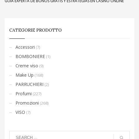
GUÍA EXPERTA DE BONOS GRATIS Y ESTRATEGIAS EN CASINO ONLINE
CATEGORIE PRODOTTO
Accessori
(7)
BOMBONIERE
(1)
Creme viso
(9)
Make Up
(168)
PARRUCHIERI
(2)
Profumi
(227)
Promozioni
(268)
VISO
(7)