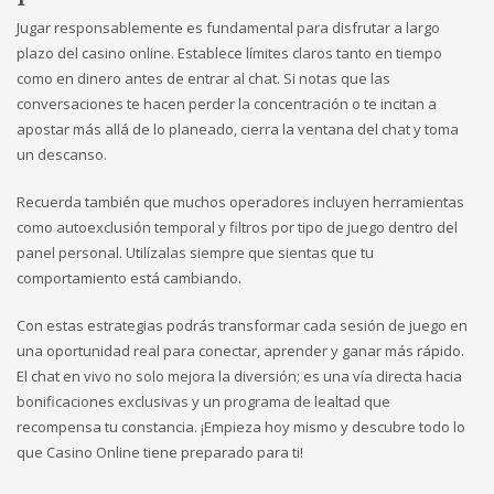
Jugar responsablemente es fundamental para disfrutar a largo
plazo del casino online. Establece límites claros tanto en tiempo
como en dinero antes de entrar al chat. Si notas que las
conversaciones te hacen perder la concentración o te incitan a
apostar más allá de lo planeado, cierra la ventana del chat y toma
un descanso.
Recuerda también que muchos operadores incluyen herramientas
como autoexclusión temporal y filtros por tipo de juego dentro del
panel personal. Utilízalas siempre que sientas que tu
comportamiento está cambiando.
Con estas estrategias podrás transformar cada sesión de juego en
una oportunidad real para conectar, aprender y ganar más rápido.
El chat en vivo no solo mejora la diversión; es una vía directa hacia
bonificaciones exclusivas y un programa de lealtad que
recompensa tu constancia. ¡Empieza hoy mismo y descubre todo lo
que Casino Online tiene preparado para ti!