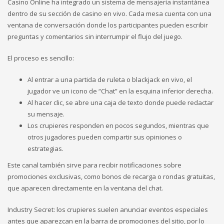
Casino Online ha integrado un sistema de mensajería instantánea
dentro de su sección de casino en vivo. Cada mesa cuenta con una
ventana de conversación donde los participantes pueden escribir
preguntas y comentarios sin interrumpir el flujo del juego.
El proceso es sencillo:
Al entrar a una partida de ruleta o blackjack en vivo, el
jugador ve un icono de “Chat” en la esquina inferior derecha.
Al hacer clic, se abre una caja de texto donde puede redactar
su mensaje.
Los crupieres responden en pocos segundos, mientras que
otros jugadores pueden compartir sus opiniones o
estrategias.
Este canal también sirve para recibir notificaciones sobre
promociones exclusivas, como bonos de recarga o rondas gratuitas,
que aparecen directamente en la ventana del chat.
Industry Secret: los crupieres suelen anunciar eventos especiales
antes que aparezcan en la barra de promociones del sitio, por lo